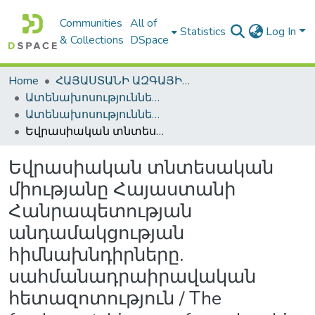
Communities
All of
Statistics
Log In
& Collections
DSpace
Home
ՀԱՅԱՍՏԱՆԻ ԱԶԳԱՅԻՆ ԳՐԱԴԱՐԱՆԻ ԹՎԱՅԻՆ ՊԱՀՈՑ / DIGITAL REPOSITORY OF NLA
Ատենախոսություններ և սեղմագրեր / Theses & Abstracts
Ատենախոսություններ և սեղմագրեր / Theses & Abstracts
Եվրասիական տնտեսական միությանը Հայաստանի Հանրապետության անդամակցության հիմնախնդիրները. սահմանադրաիրավական հետազոտություն / The fundamental issues of membership of the Republic of Armenia tо Eurasian Economic Union: constitutional-legal research
Եվրասիական տնտեսական
միությանը Հայաստանի
Հանրապետության
անդամակցության
հիմնախնդիրները.
սահմանադրաիրավական
հետազոտություն / The