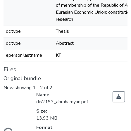
of membership of the Republic of Ar
Eurasian Economic Union: constitutio
research
dc.type
Thesis
dc.type
Abstract
eperson.lastname
KT
Files
Original bundle
Now showing
1 - 2 of 2
Name:
dis2193_abrahamyan.pdf
Size:
13.93 MB
Format: