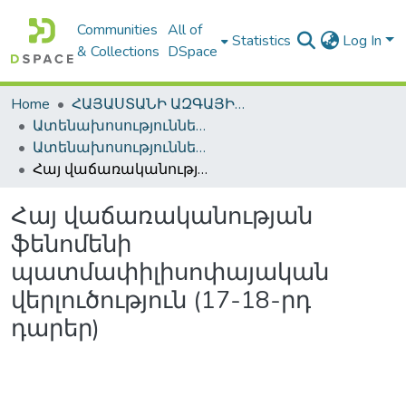
Communities
All of
Statistics
Log In
& Collections
DSpace
Home
ՀԱՅԱՍՏԱՆԻ ԱԶԳԱՅԻՆ ԳՐԱԴԱՐԱՆԻ ԹՎԱՅԻՆ ՊԱՀՈՑ / DIGITAL REPOSITORY OF NLA
Ատենախոսություններ և սեղմագրեր / Theses & Abstracts
Ատենախոսություններ և սեղմագրեր / Theses & Abstracts
Հայ վաճառականության ֆենոմենի պատմափիլիսոփայական վերլուծություն (17-18-րդ դարեր)
Հայ վաճառականության
ֆենոմենի
պատմափիլիսոփայական
վերլուծություն (17-18-րդ
դարեր)