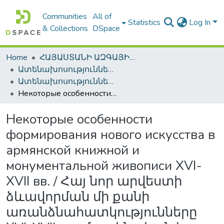
Communities
All of
Statistics
Log In
& Collections
DSpace
Home
ՀԱՅԱՍՏԱՆԻ ԱԶԳԱՅԻՆ ԳՐԱԴԱՐԱՆԻ ԹՎԱՅԻՆ ՊԱՀՈՑ / DIGITAL REPOSITORY OF NLA
Ատենախոսություններ և սեղմագրեր / Theses & Abstracts
Ատենախոսություններ և սեղմագրեր / Theses & Abstracts
Некоторые особенности формирования нового искусства в армянской книжной и монументальной живописи XVI-XVII вв. / Հայ նոր արվեստի ձևավորման մի քանի առանձնահատկությունները XVI-XVII դդ. մատենական և մոնումենտալ նկարչության մեջ
Некоторые особенности
формирования нового искусства в
армянской книжной и
монументальной живописи XVI-
XVII вв. / Հայ նոր արվեստի
ձևավորման մի քանի
առանձնահատկությունները