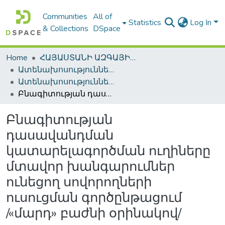
Communities
All of
Statistics
Log In
& Collections
DSpace
Home
ՀԱՅԱՍՏԱՆԻ ԱԶԳԱՅԻՆ ԳՐԱԴԱՐԱՆԻ ԹՎԱՅԻՆ ՊԱՀՈՑ / DIGITAL REPOSITORY OF NLA
Ատենախոսություններ և սեղմագրեր / Theses & Abstracts
Ատենախոսություններ և սեղմագրեր / Theses & Abstracts
Բնագիտության դասավանդման կատարելագործման ուղիները մտավոր խանգարումներ ունեցող սովորողների ուսուցման գործընթացում /«մարդ» բաժնի օրինակով/
Բնագիտության
դասավանդման
կատարելագործման ուղիները
մտավոր խանգարումներ
ունեցող սովորողների
ուսուցման գործընթացում
/«մարդ» բաժնի օրինակով/