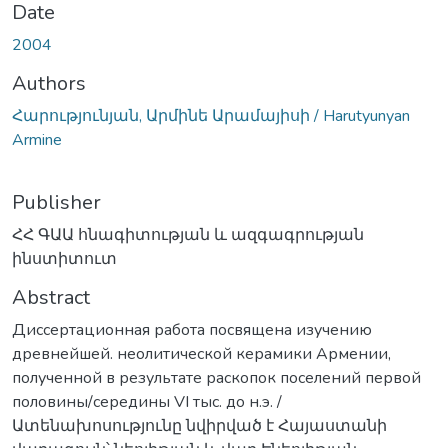
Date
2004
Authors
Հարությունյան, Արմինե Արամայիսի / Harutyunyan
Armine
Publisher
ՀՀ ԳԱԱ հնագիտության և ազգագրության
ինստիտուտ
Abstract
Диссертационная работа посвящена изучению
древнейшей. неолитической керамики Армении,
полученной в результате раскопок поселений первой
половины/середины VI тыс. до н.э. /
Ատենախոսությունը նվիրված է Հայաստանի