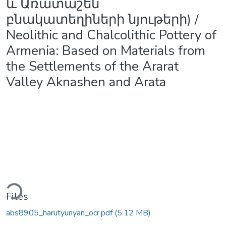
և Առատաշեն
բնակատեղիների նյութերի) /
Neolithic and Chalcolithic Pottery of
Armenia: Based on Materials from
the Settlements of the Ararat
Valley Aknashen and Arata
ading...
Files
abs8905_harutyunyan_ocr.pdf
(5.12 MB)