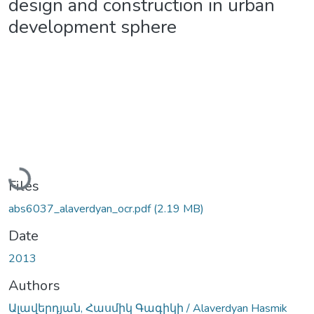
design and construction in urban
development sphere
Loading...
Files
abs6037_alaverdyan_ocr.pdf
(2.19 MB)
Date
2013
Authors
Ալավերդյան, Հասմիկ Գագիկի / Alaverdyan Hasmik