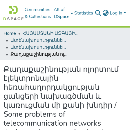
Communities
All of
Statistics
Log In
& Collections
DSpace
Home
ՀԱՅԱՍՏԱՆԻ ԱԶԳԱՅԻՆ ԳՐԱԴԱՐԱՆԻ ԹՎԱՅԻՆ ՊԱՀՈՑ / DIGITAL REPOSITORY OF NLA
Ատենախոսություններ և սեղմագրեր / Theses & Abstracts
Ատենախոսություններ և սեղմագրեր / Theses & Abstracts
Քաղաքաշինության ոլորտում էլեկտրոնային հեռահաղորդակցության ցանցերի նախագծման և կառուցման մի քանի խնդիր / Some problems of telecommunication networks design and construction in urban development sphere
Քաղաքաշինության ոլորտում
էլեկտրոնային
հեռահաղորդակցության
ցանցերի նախագծման և
կառուցման մի քանի խնդիր /
Some problems of
telecommunication networks