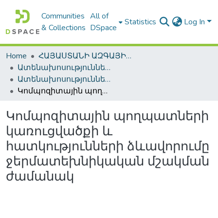
Communities
All of
Statistics
Log In
& Collections
DSpace
Home
ՀԱՅԱՍՏԱՆԻ ԱԶԳԱՅԻՆ ԳՐԱԴԱՐԱՆԻ ԹՎԱՅԻՆ ՊԱՀՈՑ / DIGITAL REPOSITORY OF NLA
Ատենախոսություններ և սեղմագրեր / Theses & Abstracts
Ատենախոսություններ և սեղմագրեր / Theses & Abstracts
Կոմպոզիտային պողպատների կառուցվածքի և հատկությունների ձևավորումը ջերմատեխնիկական մշակման ժամանակ
Կոմպոզիտային պողպատների
կառուցվածքի և
հատկությունների ձևավորումը
ջերմատեխնիկական մշակման
ժամանակ