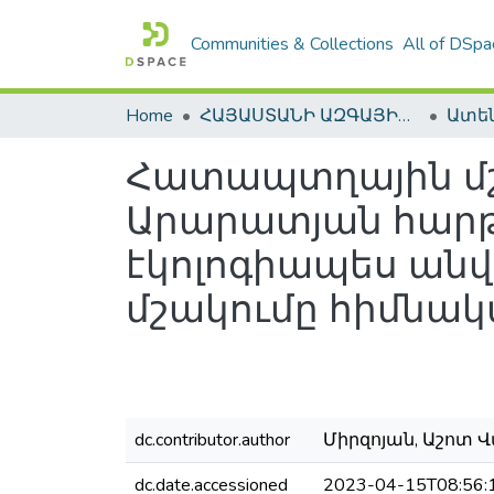
Communities & Collections
All of DSpa
Home
ՀԱՅԱՍՏԱՆԻ ԱԶԳԱՅԻՆ ԳՐԱԴԱՐԱՆԻ ԹՎԱՅԻՆ ՊԱՀՈՑ / DIGITAL REPOSITORY OF NLA
Հատապտղային մշ
Արարատյան հարթ
էկոլոգիապես ան
մշակումը հիմնակ
dc.contributor.author
Միրզոյան, Աշոտ Վա
dc.date.accessioned
2023-04-15T08:56: