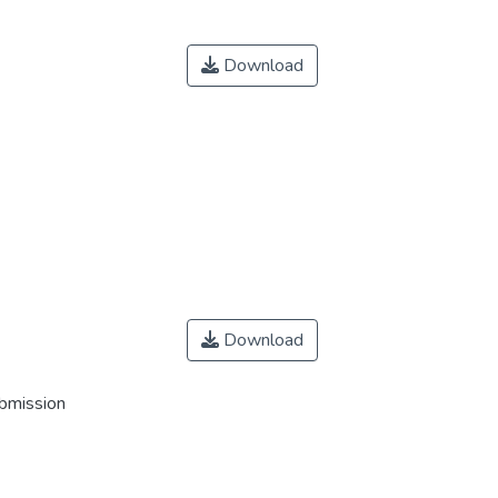
Download
Download
ubmission