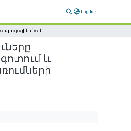
Log In
Հատապտղային մշակաբույսերի վնասատուները Արարատյան հարթավայրի նախալեռնային գոտում և էկոլոգիապես անվտանգ պացքարի միջոցառումների մշակումը հիմնական տեսակների դեմ
ւները
գոտում և
ռումների