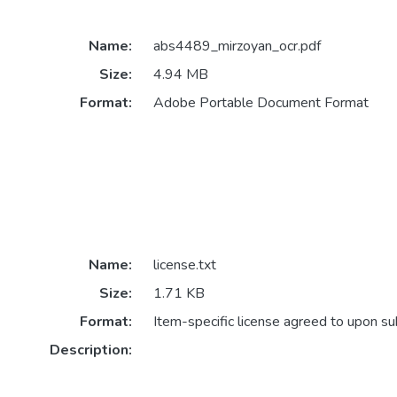
Name:
abs4489_mirzoyan_ocr.pdf
Size:
4.94 MB
Format:
Adobe Portable Document Format
Name:
license.txt
Size:
1.71 KB
Format:
Item-specific license agreed to upon s
Description: