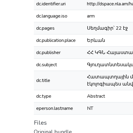
dc.identifier.uri
http://dspace.nla.a
dc.language.iso
arm
dc.pages
Սեղմագիր՝ 22 էջ
dc.publication.place
Երևան
dc.publisher
ՀՀ ԿԳՆ Հայաստ
dc.subject
Գյուղատնտեսական 
Հատապտղային մշ
dc.title
էկոլոգիապես ան
dc.type
Abstract
eperson.lastname
NT
Files
Original bundle