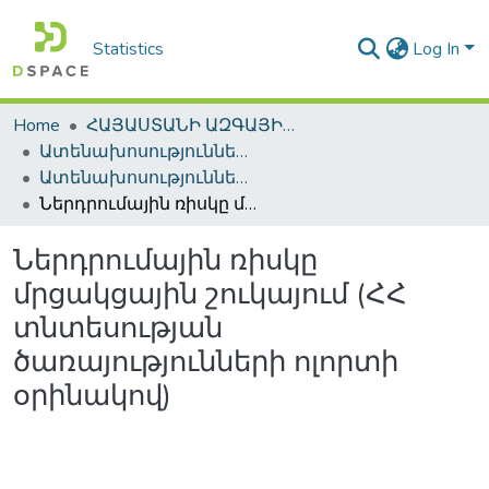
Statistics
Log In
Home
ՀԱՅԱՍՏԱՆԻ ԱԶԳԱՅԻՆ ԳՐԱԴԱՐԱՆԻ ԹՎԱՅԻՆ ՊԱՀՈՑ / DIGITAL REPOSITORY OF NLA
Ատենախոսություններ և սեղմագրեր / Theses & Abstracts
Ատենախոսություններ և սեղմագրեր / Theses & Abstracts
Ներդրումային ռիսկը մրցակցային շուկայում (ՀՀ տնտեսության ծառայությունների ոլորտի օրինակով)
Ներդրումային ռիսկը
մրցակցային շուկայում (ՀՀ
տնտեսության
ծառայությունների ոլորտի
օրինակով)