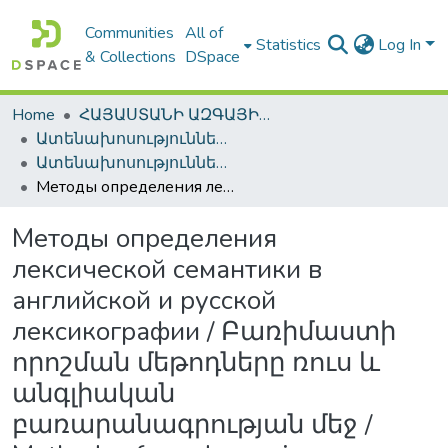
Communities
All of
Statistics
Log In
& Collections
DSpace
Home
ՀԱՅԱՍՏԱՆԻ ԱԶԳԱՅԻՆ ԳՐԱԴԱՐԱՆԻ ԹՎԱՅԻՆ ՊԱՀՈՑ / DIGITAL REPOSITORY OF NLA
Ատենախոսություններ և սեղմագրեր / Theses & Abstracts
Ատենախոսություններ և սեղմագրեր / Theses & Abstracts
Методы определения лексической семантики в английской и русской лексикографии / Բառիմաստի որոշման մեթոդները ռուս և անգլիական բառարանագրության մեջ / Methods of word meaning determination in Russian and English lexicography
Методы определения
лексической семантики в
английской и русской
лексикографии / Բառիմաստի
որոշման մեթոդները ռուս և
անգլիական
բառարանագրության մեջ /