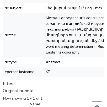
dc.subject
Լեզվաբանություն / Linguistics
Методы определения лексическо
семантики в английской и русско
лексикографии / Բառիմաստի 
dc.title
մեթոդները ռուս և անգլիակա
բառարանագրության մեջ / Meth
word meaning determination in Russi
English lexicography
dc.type
Abstract
eperson.lastname
KT
Files
Original bundle
Now showing
1 - 1 of 1
Name: