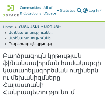
Communities
All of
Statistics
Log In
& Collections
DSpace
Home
ՀԱՅԱՍՏԱՆԻ ԱԶԳԱՅԻՆ ԳՐԱԴԱՐԱՆԻ ԹՎԱՅԻՆ ՊԱՀՈՑ / DIGITAL REPOSITORY OF NLA
Ատենախոսություններ և սեղմագրեր / Theses & Abstracts
Ատենախոսություններ և սեղմագրեր / Theses & Abstracts
Բարձրագույն կրթության ֆինանսավորման համակարգի կատարելագործման ուղիներն ու մեխանիզմները Հայաստանի Հանրապետությունում
Բարձրագույն կրթության
ֆինանսավորման համակարգի
կատարելագործման ուղիներն
ու մեխանիզմները
Հայաստանի
Հանրապետությունում