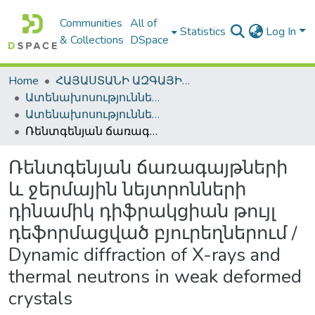
Communities
All of
Statistics
Log In
& Collections
DSpace
Home
ՀԱՅԱՍՏԱՆԻ ԱԶԳԱՅԻՆ ԳՐԱԴԱՐԱՆԻ ԹՎԱՅԻՆ ՊԱՀՈՑ / DIGITAL REPOSITORY OF NLA
Ատենախոսություններ և սեղմագրեր / Theses & Abstracts
Ատենախոսություններ և սեղմագրեր / Theses & Abstracts
Ռենտգենյան ճառագայթների և ջերմային նեյտրոնների դինամիկ դիֆրակցիան թույլ դեֆորմացված բյուրեղներում / Dynamic diffraction of X-rays and thermal neutrons in weak deformed crystals
Ռենտգենյան ճառագայթների
և ջերմային նեյտրոնների
դինամիկ դիֆրակցիան թույլ
դեֆորմացված բյուրեղներում /
Dynamic diffraction of X-rays and
thermal neutrons in weak deformed
crystals