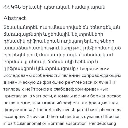
ՀՀ ԿԳՆ Երևանի պետական համալսարան
Abstract
Տեսականորեն ուսումնասիրված են ռենտգենյան
ճառագայթների և ջերմային նեյտրոնների
դինամիկ դիֆրակցիան ուղեկցող երևույթների
առանձնահատկությունները թույլ դեֆորմացված
բյուրեղներում, մասնավորապես՝ անոմալ կամ
բորման կլանումը, ճոճանակի էֆեկտը և
դիֆրակցիոն կենտրոնացումը / Теоретически
исследованы особенности явлений, сопровождающих
динамическую дифракцию рентгеновских лучей и
тепловых нейтронов в слабодеформириванных
кристаллах, в чатности, аномальное или бормановское
поглощение, маятниковый эффект, дифракционная
фокусировка / Theoretically investigated basic phenomena
accompany X-rays and thermal neutrons dynamic diffraction,
in particular anomal or Borrman absorption, Pendellosung