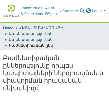
Communities
All of
Statistics
Log In
& Collections
DSpace
Home
ՀԱՅԱՍՏԱՆԻ ԱԶԳԱՅԻՆ ԳՐԱԴԱՐԱՆԻ ԹՎԱՅԻՆ ՊԱՀՈՑ / DIGITAL REPOSITORY OF NLA
Ատենախոսություններ և սեղմագրեր / Theses & Abstracts
Ատենախոսություններ և սեղմագրեր / Theses & Abstracts
Բաժնետիրական ընկերությունը որպես կապիտալների ներգրավման և միավորման իրավական մեխանիզմ
Բաժնետիրական
ընկերությունը որպես
կապիտալների ներգրավման և
միավորման իրավական
մեխանիզմ