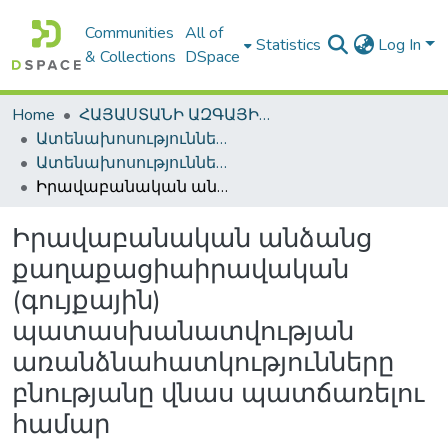
Communities
All of
Statistics
Log In
& Collections
DSpace
Home
ՀԱՅԱՍՏԱՆԻ ԱԶԳԱՅԻՆ ԳՐԱԴԱՐԱՆԻ ԹՎԱՅԻՆ ՊԱՀՈՑ / DIGITAL REPOSITORY OF NLA
Ատենախոսություններ և սեղմագրեր / Theses & Abstracts
Ատենախոսություններ և սեղմագրեր / Theses & Abstracts
Իրավաբանական անձանց քաղաքացիաիրավական (գույքային) պատասխանատվության առանձնահատկությունները բնությանը վնաս պատճառելու համար
Իրավաբանական անձանց
քաղաքացիաիրավական
(գույքային)
պատասխանատվության
առանձնահատկությունները
բնությանը վնաս պատճառելու
համար