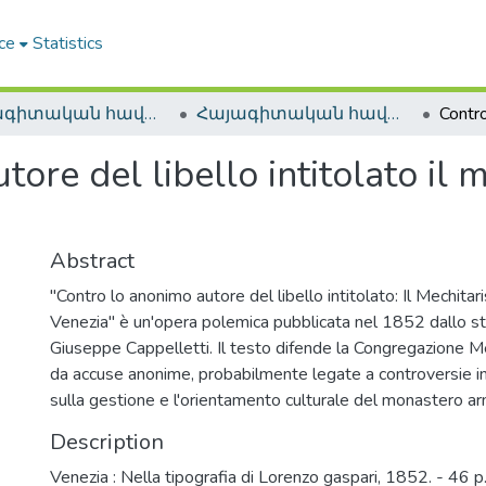
ce
Statistics
Հայագիտական հավաքածու / Armenica
Հայագիտական հավաքածու / Armenica
re del libello intitolato il m
Abstract
"Contro lo anonimo autore del libello intitolato: Il Mechitari
Venezia" è un'opera polemica pubblicata nel 1852 dallo s
Giuseppe Cappelletti. Il testo difende la Congregazione Me
da accuse anonime, probabilmente legate a controversie i
sulla gestione e l'orientamento culturale del monastero a
Description
Venezia : Nella tipografia di Lorenzo gaspari, 1852. - 46 p.