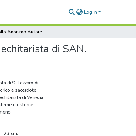
Log In
Controllo Anonimo Autore del libello intitolato il mechitarista di SAN. Lazzaro di Venezia
echitarista di SAN.
sta di S. Lazzaro di
torico e sacerdote
chitarista di Venezia
nterne o esterne
rmeno
 ; 23 cm.