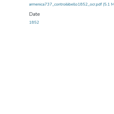
armenica737_controiliibello1852_ocr.pdf
(5.1 
Date
1852