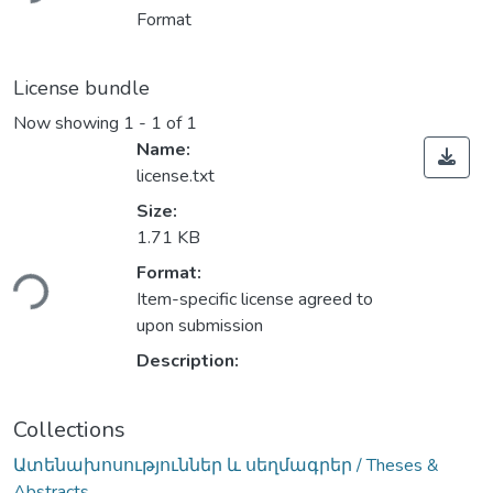
Format
License bundle
Now showing
1 - 1 of 1
Name:
license.txt
Size:
1.71 KB
ading...
Format:
Item-specific license agreed to
upon submission
Description:
Collections
Ատենախոսություններ և սեղմագրեր / Theses &
Abstracts