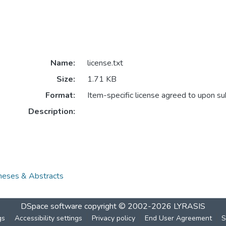
Name:
license.txt
Size:
1.71 KB
Format:
Item-specific license agreed to upon s
Description:
es & Abstracts
DSpace software
copyright © 2002-2026
LYRASIS
gs
Accessibility settings
Privacy policy
End User Agreement
S