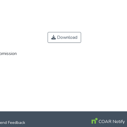
Download
ubmission
COAR Notify
end Feedback