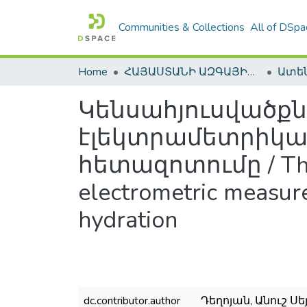
Communities & Collections
All of DSpa
Home
ՀԱՅԱՍՏԱՆԻ ԱԶԳԱՅԻՆ ԳՐԱԴԱՐԱՆԻ ԹՎԱՅԻՆ ՊԱՀՈՑ / DIGITAL REPOSITORY OF NLA
Կենսահյուսվածք
էլեկտրամետրիկա
հետազոտումը / The d
electrometric measure
hydration
dc.contributor.author
Դեղոյան, Անուշ Սեյ