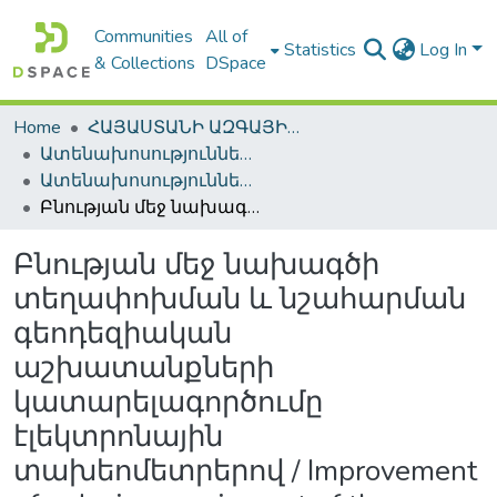
Communities
All of
Statistics
Log In
& Collections
DSpace
Home
ՀԱՅԱՍՏԱՆԻ ԱԶԳԱՅԻՆ ԳՐԱԴԱՐԱՆԻ ԹՎԱՅԻՆ ՊԱՀՈՑ / DIGITAL REPOSITORY OF NLA
Ատենախոսություններ և սեղմագրեր / Theses & Abstracts
Ատենախոսություններ և սեղմագրեր / Theses & Abstracts
Բնության մեջ նախագծի տեղափոխման և նշահարման գեոդեզիական աշխատանքների կատարելագործումը էլեկտրոնային տախեոմետրերով / Improvement of a design moving out of the design office and marking the land by using an electronic tachometer
Բնության մեջ նախագծի
տեղափոխման և նշահարման
գեոդեզիական
աշխատանքների
կատարելագործումը
էլեկտրոնային
տախեոմետրերով / Improvement