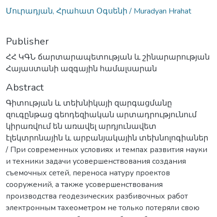
Մուրադյան, Հրահատ Օգսենի / Muradyan Hrahat
Publisher
ՀՀ ԿԳՆ ճարտարապետության և շինարարության
Հայաստանի ազգային համալսարան
Abstract
Գիտության և տեխնիկայի զարգացմանը
զուգընթաց գեոդեզիական արտադրությունում
կիրառվում են առավել արդյունավետ
էլեկտրոնային և արբանյակային տեխնոլոգիաներ
/ При современных условиях и темпах развития науки
и техники задачи усовершенствования создания
съемочных сетей, переноса натуру проектов
сооружений, a также усовершенствования
производства геодезических разбивочных работ
электронным тахеометром не только потеряли свою