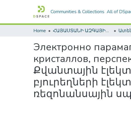
Communities & Collections
All of DSpa
Home
ՀԱՅԱՍՏԱՆԻ ԱԶԳԱՅԻՆ ԳՐԱԴԱՐԱՆԻ ԹՎԱՅԻՆ ՊԱՀՈՑ / DIGITAL REPOSITORY OF NLA
Электронно парама
кристаллов, перспе
Քվանտային էլեկ
բյուրեղների էլ
ռեզոնանսային ս