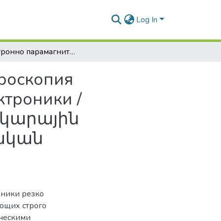
Log In
Электронно парамагнитная резонансная спектроскопия кристаллов, перспективных для квантовой электроники / Քվանտային էլեկտրոնիկայի համար հեռանկարային բյուրեղների էլեկտրոնային պարամագնիսական ռեզոնանսային սպեկտրոսկոպիա
троскопия
ктроники /
նկարային
ական
оники резко
ающих строго
ическими