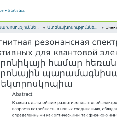
ce
Statistics
Ատենախոսություններ և սեղմագրեր / Theses & Abstracts
Ատենախոսություններ և սեղմագրեր / Theses & Abstracts
гнитная резонансная спек
ктивных для квантовой эле
տրոնիկայի համար հեռա
եկտրոնային պարամագնիս
պեկտրոսկոպիա
Abstract
В связи с дальнейшим развитием квантовой электр
возросла потребность в новых соединениях, облад
определенными как оптическими, так физико-хим