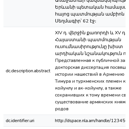
Առաջատար կազմակերպությո
Երևանի պետական համալսա
հայոց պատմության ամբիոն ;
Սեղմագիր՝ 62 էջ։
XIV դ. վերջին քառորդի և XV դ.
Հայաստանի պատմության
ուսումնասիրությունը խիստ
արդիական նշանակություն ուն
Представленная к публичной за
докторская диссертация посвяще
dc.description.abstract
истории нашествий в Армению Л
Тимура и туркменских племен ка
койунлу и ак-койунлу, a также
сохранивших к тому времени сво
существование армянских княже
родов
dc.identifier.uri
http://dspace.nla.am/handle/1234