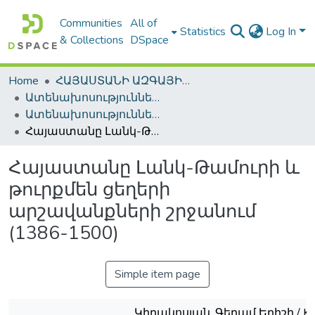
Communities
All of
Statistics
Log In
& Collections
DSpace
Home
ՀԱՅԱՍՏԱՆԻ ԱԶԳԱՅԻՆ ԳՐԱԴԱՐԱՆԻ ԹՎԱՅԻՆ ՊԱՀՈՑ / DIGITAL REPOSITORY OF NLA
Ատենախոսություններ և սեղմագրեր / Theses & Abstracts
Ատենախոսություններ և սեղմագրեր / Theses & Abstracts
Հայաստանը Լանկ-Թամուրի և թուրքմեն ցեղերի արշավանքների շրջանում (1386-1500)
Հայաստանը Լանկ-Թամուրի և
թուրքմեն ցեղերի
արշավանքների շրջանում
(1386-1500)
Simple item page
Կիրակոսյան, Գեղամ Եղիշի / Kir