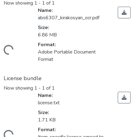
Now showing
1 - 1 of 1
Name:
abs6307_kirakosyan_ocr.pdf
Size:
6.86 MB
Format:
oading...
Adobe Portable Document
Format
License bundle
Now showing
1 - 1 of 1
Name:
license.txt
Size:
1.71 KB
Format: