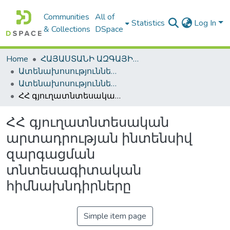
Communities
All of
Statistics
Log In
& Collections
DSpace
Home
ՀԱՅԱՍՏԱՆԻ ԱԶԳԱՅԻՆ ԳՐԱԴԱՐԱՆԻ ԹՎԱՅԻՆ ՊԱՀՈՑ / DIGITAL REPOSITORY OF NLA
Ատենախոսություններ և սեղմագրեր / Theses & Abstracts
Ատենախոսություններ և սեղմագրեր / Theses & Abstracts
ՀՀ գյուղատնտեսական արտադրության ինտենսիվ զարգացման տնտեսագիտական հիմնախնդիրները
ՀՀ գյուղատնտեսական
արտադրության ինտենսիվ
զարգացման
տնտեսագիտական
հիմնախնդիրները
Simple item page