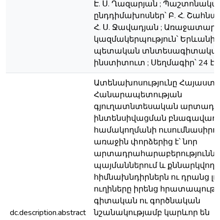
Է. Ս. Ղազարյան ; Պաշտոնակա
ընդդիմախոսներ՝ Բ. Հ. Շահնա
Հ. Ս. Ջավադյան ; Առաջատար
կազմակերպություն՝ Երևանի
պետական տնտեսագիտակա
ինստիտուտ ; Սեղմագիր՝ 24 էջ
Ատենախոսությունը Հայաստ
Հանարապետության
գյուղատնտեսական արտադր
ինտենսիվացման բնագավառո
համակողմանի ուսումնասիրո
առաջին փորձերից է՝ նոր
արտադրահարաբերություննե
պայմաններում և քննարկվող
հիմնախնդիրներն ու դրանց լո
ուղիները իրենց հրատապությ
գիտական ու գործնական
dc.description.abstract
նշանակությամբ կարևոր են