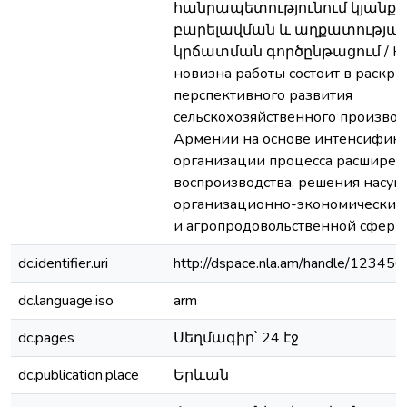
հանրապետությունում կյանքի
բարելավման և աղքատությա
կրճատման գործընթացում / На
новизна работы состоит в раскры
перспективного развития
сельскохозяйственного производ
Армении на основе интенсифик
организации процесса расширен
воспроизводства, решения насу
организационно-экономических
и агропродовольственной сферы
dc.identifier.uri
http://dspace.nla.am/handle/1234
dc.language.iso
arm
dc.pages
Սեղմագիր՝ 24 էջ
dc.publication.place
Երևան