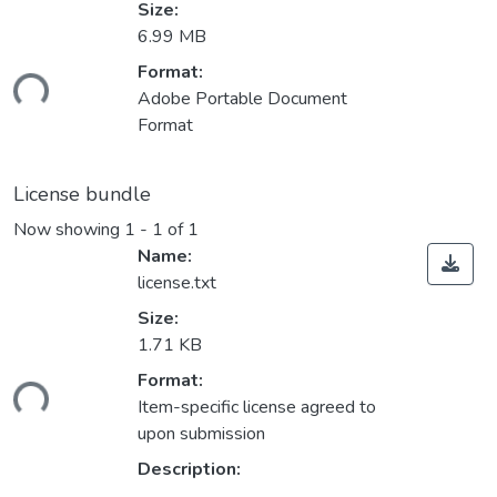
Size:
6.99 MB
Format:
ding...
Adobe Portable Document
Format
License bundle
Now showing
1 - 1 of 1
Name:
license.txt
Size:
1.71 KB
Format:
ding...
Item-specific license agreed to
upon submission
Description: