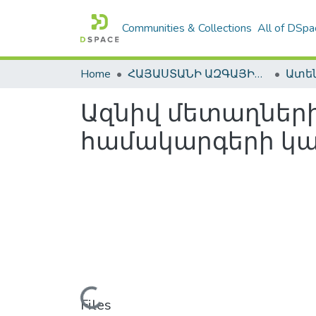
Communities & Collections
All of DSpa
Home
ՀԱՅԱՍՏԱՆԻ ԱԶԳԱՅԻՆ ԳՐԱԴԱՐԱՆԻ ԹՎԱՅԻՆ ՊԱՀՈՑ / DIGITAL REPOSITORY OF NLA
Ազնիվ մետաղներ
համակարգերի կա
Loading...
Files