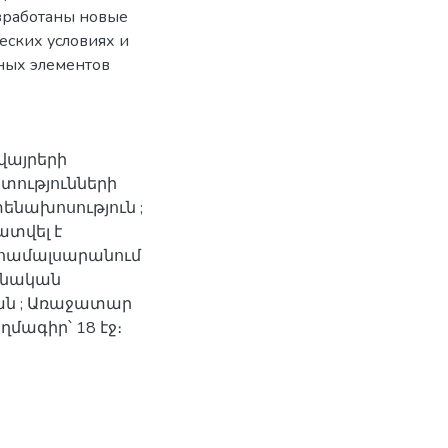
зработаны новые
еских условиях и
ных элементов
վայրերի
տությունների
նախոսություն ;
ատվել է
ամալսարանում
տոնական
սյան ; Առաջատար
ղմագիր՝ 18 էջ։