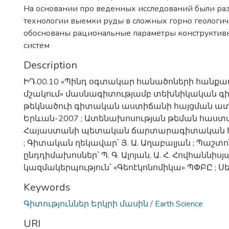
На основании про веденных исследований были ра
технологии выемки руды в сложных горно геологич
обоснованы рациональные параметры конструктив
систем
Description
ԻԴ.00.10 «Պինդ օգտակար հանածոների հանքա
մշակում» մասնագիտությամբ տեխնիկական գի
թեկնածուի գիտական աստիճանի հայցման ատե
Երևան-2007 ; Ատենախոսության թեման հաստ
Հայաստանի պետական ճարտարագիտական հ
; Գիտական ղեկավար՝ Յ. Ա. Աղաբալյան ; Պաշ
ընդդիմախոսներ՝ Պ. Գ. Ալոյան, Ա. Հ. Հովհաննի
կազմակերպություն՝ «Գեոէկոնոմիկա» ՊՓԲԸ ; Սե
Keywords
Գիտություններ Երկրի մասին / Earth Science
URI