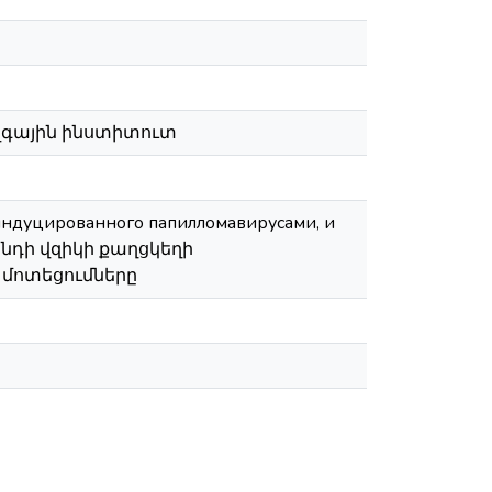
զգային ինստիտուտ
индуцированного папилломавирусами, и
անդի վզիկի քաղցկեղի
 մոտեցումները