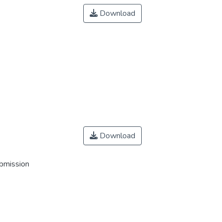
Download
Download
ubmission