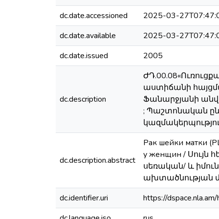
dc.date.accessioned
2025-03-27T07:47:
dc.date.available
2025-03-27T07:47:
dc.date.issued
2005
ԺԴ.00.08«Ուռուց
աստիճանի հայցմա
dc.description
Ֆանարջյանի անվա
; Պաշտոնական ընդ
կազմակերպություն
Рак шейки матки (Р
у женщин / Սույ
dc.description.abstract
սեռական/ և իմո
ախտածնության մե
dc.identifier.uri
https://dspace.nla.
dc.language.iso
rus