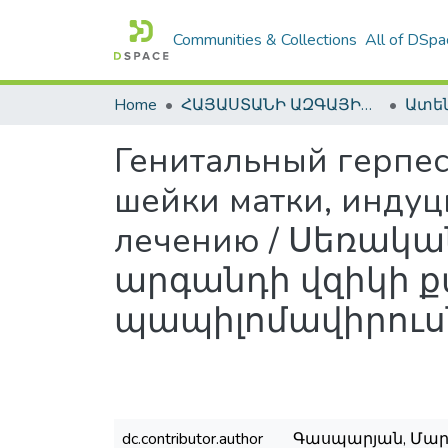
Communities & Collections
All of DSpa
Home
ՀԱՅԱՍՏԱՆԻ ԱԶԳԱՅԻՆ ԳՐԱԴԱՐԱՆԻ ԹՎԱՅԻՆ ՊԱՀՈՑ / DIGITAL REPOSITORY OF NLA
Генитальный герпес
шейки матки, инду
лечению / Սեռակ
արգանդի վզիկի 
պապիլոմավիրուսն
dc.contributor.author
Գասպարյան, Մարգա