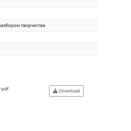
разбором творчества
.pdf
Download