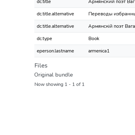
dc.title
Армянский поэт Ваг
dc.title.alternative
Переводы избранных
dc.title.alternative
Армянскiй поэт Вага
dc.type
Book
eperson.lastname
armenica1
Files
Original bundle
Now showing
1 - 1 of 1