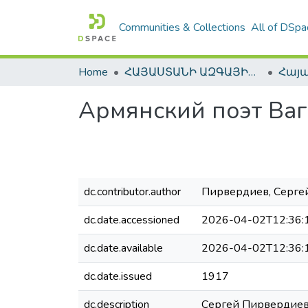
Communities & Collections
All of DSpa
Home
ՀԱՅԱՍՏԱՆԻ ԱԶԳԱՅԻՆ ԳՐԱԴԱՐԱՆԻ ԹՎԱՅԻՆ ՊԱՀՈՑ / DIGITAL REPOSITORY OF NLA
Армянский поэт Ваг
dc.contributor.author
Пирвердиев, Серге
dc.date.accessioned
2026-04-02T12:36:
dc.date.available
2026-04-02T12:36:
dc.date.issued
1917
dc.description
Сергей Пирвердиев. -