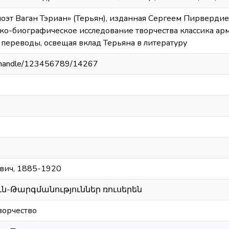
оэт Ваган Тэриан» (Терьян), изданная Сергеем Пирвердие
ко-биографическое исследование творчества классика арм
 переводы, освещая вклад Терьяна в литературу
am/handle/123456789/14267
ович, 1885-1920
ւն-Թարգմանություններ ռուսերեն
ворчество