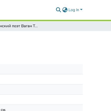
Log In
Армянский поэт Ваган Тэриан
 см.