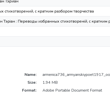
ан Тэриан
 стихотворений, с кратким разбором творчества
н Тэрiан : Переводы избранных стихотворенiй, с кратким 
Name:
armenica736_armyanskiypoet1917_ocr
Size:
1.94 MB
Format:
Adobe Portable Document Format