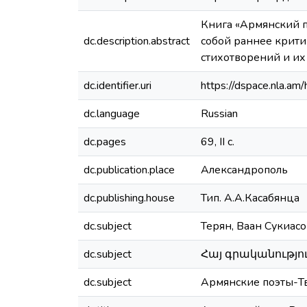
Книга «Армянский п
dc.description.abstract
собой раннее крити
стихотворений и их
dc.identifier.uri
https://dspace.nla.
dc.language
Russian
dc.pages
69, II с.
dc.publication.place
Александрополь
dc.publishing.house
Тип. А.А.Касабянца
dc.subject
Терян, Ваан Сукиас
dc.subject
Հայ գրականությո
dc.subject
Армянские поэты-Т