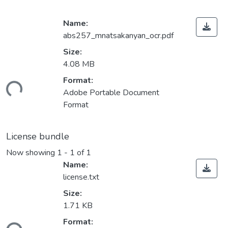
Name:
abs257_mnatsakanyan_ocr.pdf
Size:
4.08 MB
ding...
Format:
Adobe Portable Document
Format
License bundle
Now showing
1 - 1 of 1
Name:
license.txt
Size:
1.71 KB
ding...
Format: