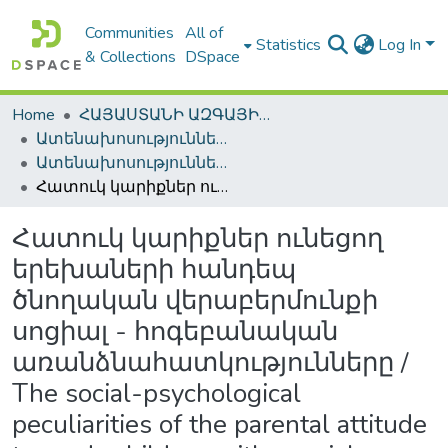
Communities
All of
Statistics
Log In
& Collections
DSpace
Home
ՀԱՅԱՍՏԱՆԻ ԱԶԳԱՅԻՆ ԳՐԱԴԱՐԱՆԻ ԹՎԱՅԻՆ ՊԱՀՈՑ / DIGITAL REPOSITORY OF NLA
Ատենախոսություններ և սեղմագրեր / Theses & Abstracts
Ատենախոսություններ և սեղմագրեր / Theses & Abstracts
Հատուկ կարիքներ ունեցող երեխաների հանդեպ ծնողական վերաբերմունքի սոցիալ - հոգեբանական առանձնահատկությունները / The social-psychological peculiarities of the parental attitude towards children with special needs
Հատուկ կարիքներ ունեցող
երեխաների հանդեպ
ծնողական վերաբերմունքի
սոցիալ - հոգեբանական
առանձնահատկությունները /
The social-psychological
peculiarities of the parental attitude