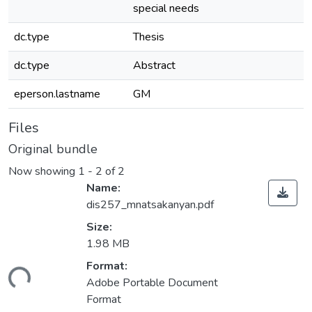
special needs
dc.type
Thesis
dc.type
Abstract
eperson.lastname
GM
Files
Original bundle
Now showing
1 - 2 of 2
Name:
dis257_mnatsakanyan.pdf
Size:
1.98 MB
ding...
Format:
Adobe Portable Document
Format