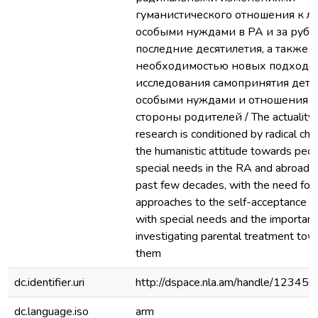
гуманистического отношения к л
особыми нуждами в РА и за рубе
последние десятилетия, a также
необходимостью новых подходо
исследования самопринятия дете
особыми нуждами и отношения к
стороны родителей / The actuality 
research is conditioned by radical cha
the humanistic attitude towards peo
special needs in the RA and abroad 
past few decades, with the need for
approaches to the self-acceptance of
with special needs and the importanc
investigating parental treatment tow
them
dc.identifier.uri
http://dspace.nla.am/handle/12345
dc.language.iso
arm