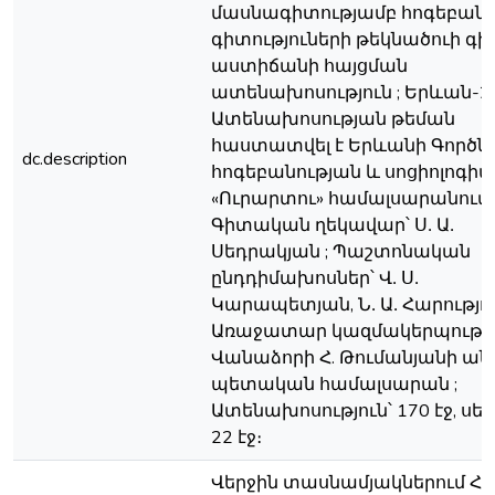
մասնագիտությամբ հոգեբան
գիտություների թեկնածուի 
աստիճանի հայցման
ատենախոսություն ; Երևան-20
Ատենախոսության թեման
հաստատվել է Երևանի Գործ
dc.description
հոգեբանության և սոցիոլոգիա
«Ուրարտու» համալսարանում 
Գիտական ղեկավար՝ Ս․ Ա․
Սեդրակյան ; Պաշտոնական
ընդդիմախոսներ՝ Վ․ Ս․
Կարապետյան, Ն․ Ա․ Հարությու
Առաջատար կազմակերպությո
Վանաձորի Հ. Թումանյանի ա
պետական համալսարան ;
Ատենախոսություն՝ 170 էջ, սե
22 էջ։
Վերջին տասնամյակներում ՀՀ-