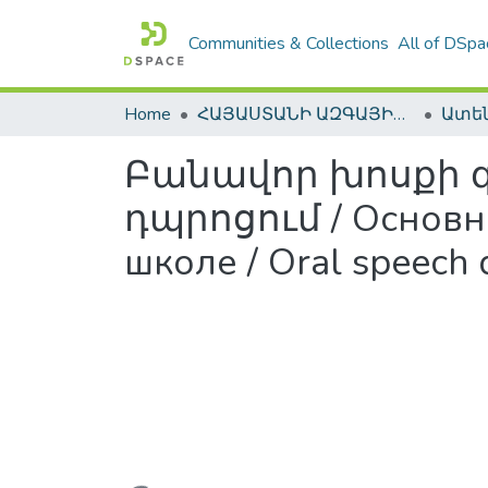
Communities & Collections
All of DSpa
Home
ՀԱՅԱՍՏԱՆԻ ԱԶԳԱՅԻՆ ԳՐԱԴԱՐԱՆԻ ԹՎԱՅԻՆ ՊԱՀՈՑ / DIGITAL REPOSITORY OF NLA
Բանավոր խոսքի 
դպրոցում / Основн
школе / Oral speech 