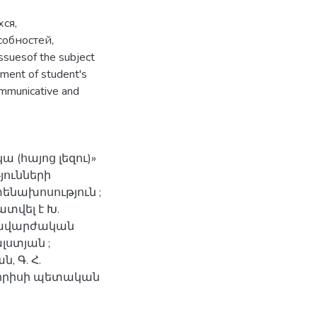
ся,
обностей,
ssuesof the subject
pment of student's
communicative and
 (հայոց լեզու)»
ունների
նախոսություն ;
տվել է Խ.
կավարժական
լստյան ;
, Գ. Հ.
Գորիսի պետական