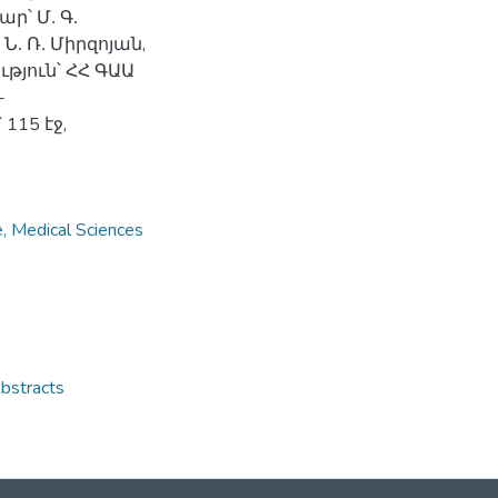
՝ Մ․ Գ․
․ Ռ․ Միրզոյան,
թյուն՝ ՀՀ ԳԱԱ
-
115 էջ,
Medical Sciences
stracts