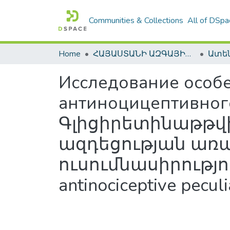
Communities & Collections
All of DSpa
Home
ՀԱՅԱՍՏԱՆԻ ԱԶԳԱՅԻՆ ԳՐԱԴԱՐԱՆԻ ԹՎԱՅԻՆ ՊԱՀՈՑ / DIGITAL REPOSITORY OF NLA
Исследование особ
антиноцицептивного
Գլիցիրետինաթթվ
ազդեցության առ
ուսումնասիրությունը
antinociceptive peculia