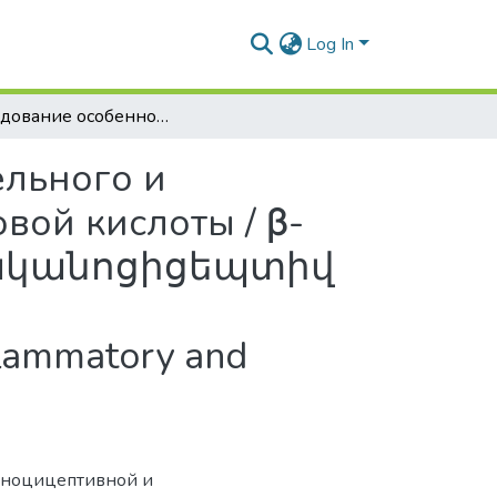
Log In
Исследование особенностей противовоспалительного и антиноцицептивного действия β-глицирретиновой кислоты / β-Գլիցիրետինաթթվի հակաբորբոքային և հականոցիցեպտիվ ազդեցության առանձնահատկությունների ուսումնասիրությունը / Investigation of anti-inflammatory and antinociceptive peculiarities of β-glycyrrhetinic acid
ельного и
вой кислоты / β-
հականոցիցեպտիվ
flammatory and
d
иноцицептивной и