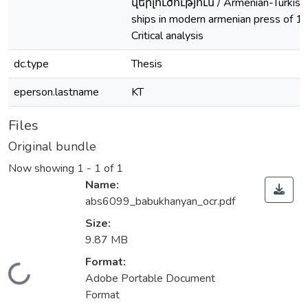
վերլուծություն / Armenian-Turkish 
ships in modern armenian press of 
Critical analysis
dc.type
Thesis
eperson.lastname
KT
Files
Original bundle
Now showing
1 - 1 of 1
Name:
abs6099_babukhanyan_ocr.pdf
Size:
9.87 MB
Format:
Loading...
Adobe Portable Document
Format