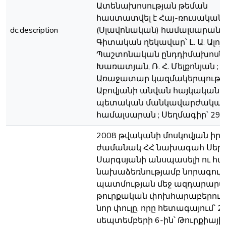
Ատենախոսության թեման
հաստատվել է Հայ-ռուսական
dc.description
(Սլավոնական) համալսարանու
Գիտական ղեկավար՝ Լ. Ա. Ալոյա
Պաշտոնական ընդդիմախոսներ՝
Խառատյան, Ռ. Հ. Մելքոնյան ;
Առաջատար կազմակերպությու
Աբովյանի անվան հայկական
պետական մանկավարժակա
համալսարան ; Սեղմագիր՝ 29 է
2008 թվականի մոսկովյան իր 
ժամանակ ՀՀ նախագահ Սեր
Սարգսյանի անսպասելի ու հ
նախաձեռնությամբ նորագույ
պատմության մեջ ազդարարվե
թուրքական փոխհարաբերությ
նոր փուլը, որը հետագայում՝ 2
սեպտեմբերի 6-ին՝ Թուրքիայի