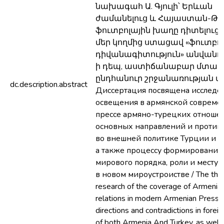
նախագահ Ա. Գյուլի՝ Երևան
ժամանելուց և Հայաստան-Թո
ֆուտբոլային խաղը դիտելուց 
մեր կողմից ստացավ «ֆուտբո
դիվանագիտություն» անվանում
ի դեպ, աստիճանաբար մտավ
ընդհանուր շրջանառության մեջ
dc.description.abstract
Диссертация посвящена исслед
освещения в армянской совреме
прессе армяно-турецких отноше
основных направлений и против
во внешней политике Турции и 
a также процессу формирования
мирового порядка, роли и месту
в новом мироустроистве / The thesi
research of the coverage of Armenian
relations in modern Armenian Press, 
directions and contradictions in foreig
of both Armenia And Turkey, as well 