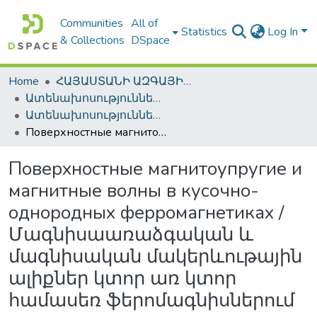
Communities
All of
Statistics
Log In
& Collections
DSpace
Home
ՀԱՅԱՍՏԱՆԻ ԱԶԳԱՅԻՆ ԳՐԱԴԱՐԱՆԻ ԹՎԱՅԻՆ ՊԱՀՈՑ / DIGITAL REPOSITORY OF NLA
Ատենախոսություններ և սեղմագրեր / Theses & Abstracts
Ատենախոսություններ և սեղմագրեր / Theses & Abstracts
Поверхностные магнитоупругие и магнитные волны в кусочно-однородных ферромагнетиках / Մագնիսաառաձգական և մագնիսական մակերևութային ալիքներ կտոր առ կտոր համասեռ ֆերոմագնիսներում
Поверхностные магнитоупругие и
магнитные волны в кусочно-
однородных ферромагнетиках /
Մագնիսաառաձգական և
մագնիսական մակերևութային
ալիքներ կտոր առ կտոր
համասեռ ֆերոմագնիսներում