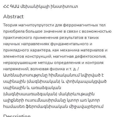
ՀՀ ԳԱԱ մեխանիկայի ինստիտուտ
Abstract
Теория магнитоупругости для ферромагнитных тел
приобрела большое значение в связи с возможностью
практического применения результатов в таких
научных направлениях фундаментального и
прикладного характера, как механика материалов и
элементов конструкций, магнитная дефектоскопия,
неразрушающие методы определения и контроля
напряжений, волновая физика и т. д. /
Ատենախոսությունը հիմնականում նվիրված է
սպինային (մագնիսական) և փոխկապակցված
սպինային և առաձգական
(մագնիսաառաձգական) մակերևութային
ալիքների ուսումնասիրմանը կտոր առ կտոր
համասեռ ֆերոմագնիսական միջավայրերում
Description