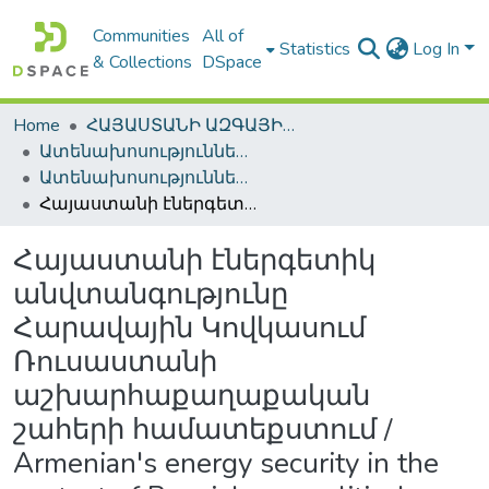
Communities
All of
Statistics
Log In
& Collections
DSpace
Home
ՀԱՅԱՍՏԱՆԻ ԱԶԳԱՅԻՆ ԳՐԱԴԱՐԱՆԻ ԹՎԱՅԻՆ ՊԱՀՈՑ / DIGITAL REPOSITORY OF NLA
Ատենախոսություններ և սեղմագրեր / Theses & Abstracts
Ատենախոսություններ և սեղմագրեր / Theses & Abstracts
Հայաստանի էներգետիկ անվտանգությունը Հարավային Կովկասում Ռուսաստանի աշխարհաքաղաքական շահերի համատեքստում / Armenian's energy security in the context of Russia's geopolitical interests in the South Caucasus
Հայաստանի էներգետիկ
անվտանգությունը
Հարավային Կովկասում
Ռուսաստանի
աշխարհաքաղաքական
շահերի համատեքստում /
Armenian's energy security in the