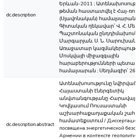
Երևան-2011 ; Ատենախոսութ
թեման հաստատվել է Հայ-ռո
dc.description
(Սլավոնական) համալսարանու
Գիտական ղեկավար՝ Վ. Հ. Մելի
Պաշտոնական ընդդիմախոսներ՝
Մարգարյան, Ս. Ն. Սարուխանյա
Առաջատար կազմակերպությո
Մոսկվայի միջազգային
հարաբերությունների պետա
համալսարան ; Սեղմագիր՝ 26 է
Ատենախոսությունը նվիրված 
Հայաստանի էներգետիկ
անվտանգությանը Հարավայի
Կովկասում Ռուսաստանի
աշխարհաքաղաքական շահե
համատեքստում / Диссертация
dc.description.abstract
посвящена энергетической безоп
Армении в контексте геополитич