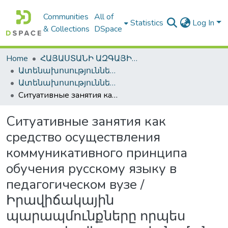
Communities
All of
Statistics
Log In
& Collections
DSpace
Home
ՀԱՅԱՍՏԱՆԻ ԱԶԳԱՅԻՆ ԳՐԱԴԱՐԱՆԻ ԹՎԱՅԻՆ ՊԱՀՈՑ / DIGITAL REPOSITORY OF NLA
Ատենախոսություններ և սեղմագրեր / Theses & Abstracts
Ատենախոսություններ և սեղմագրեր / Theses & Abstracts
Ситуативные занятия как средство осуществления коммуникативного принципа обучения русскому языку в педагогическом вузе / Իրավիճակային պարապմունքները որպես ռուսաց լեզվի դասավանդման հաղորդակցական սկզբունքի իրագործումը մանկավարժական բուհում
Ситуативные занятия как
средство осуществления
коммуникативного принципа
обучения русскому языку в
педагогическом вузе /
Իրավիճակային
պարապմունքները որպես