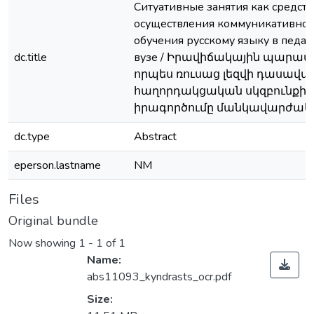
Ситуативные занятия как средств
осуществления коммуникативно
обучения русскому языку в педа
dc.title
вузе / Իրավիճակային պարապ
որպես ռուսաց լեզվի դասավ
հաղորդակցական սկզբունքի
իրագործումը մանկավարժակա
dc.type
Abstract
eperson.lastname
NM
Files
Original bundle
Now showing
1 - 1 of 1
Name:
abs11093_kyndrasts_ocr.pdf
Size: