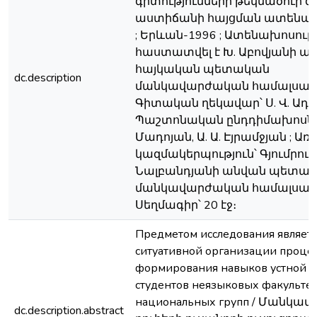
գիտությունների թեկնածուի
աստիճանի հայցման ատենախ
; Երևան-1996 ; Ատենախոսու
հաստատվել է Խ. Աբովյանի ա
հայկական պետական
dc.description
մանկավարժական համալսարա
Գիտական ղեկավար՝ Ս. Վ. Ադա
Պաշտոնական ընդդիմախոսներ՝
Մադոյան, Ա. Ա. Էյրամջյան ; 
կազմակերպություն՝ Գյումրու Մ
Նալբանդյանի անվան պետա
մանկավարժական համալսարա
Սեղմագիր՝ 20 էջ։
Предметом исследования являетс
ситуативной организации процес
формирования навыков устной р
студентов неязыковых факульте
национальных групп / Մանկ
dc.description.abstract