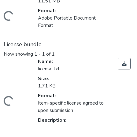
11.51 MB
Format:
oading...
Adobe Portable Document
Format
License bundle
Now showing
1 - 1 of 1
Name:
license.txt
Size:
1.71 KB
Format:
oading...
Item-specific license agreed to
upon submission
Description: