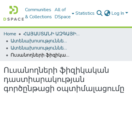
Communities
All of
Statistics
Log In
& Collections
DSpace
Home
ՀԱՅԱՍՏԱՆԻ ԱԶԳԱՅԻՆ ԳՐԱԴԱՐԱՆԻ ԹՎԱՅԻՆ ՊԱՀՈՑ / DIGITAL REPOSITORY OF NLA
Ատենախոսություններ և սեղմագրեր / Theses & Abstracts
Ատենախոսություններ և սեղմագրեր / Theses & Abstracts
Ուսանողների ֆիզիկական դաստիարակության գործընթացի օպտիմալացումը
Ուսանողների ֆիզիկական
դաստիարակության
գործընթացի օպտիմալացումը