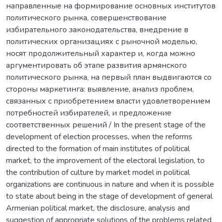
направленные на формирование основных институтов
политического рынка, совершенствование
избирательного законодательства, внедрение в
политических организациях с рыночной моделью,
носят продолжительный характер и, когда можно
аргументировать об этапе развития армянского
политического рынка, на первый план выдвигаются со
стороны маркетинга: выявление, анализ проблем,
связанных с приобретением власти удовлетворением
потребностей избирателей, и предложение
соответственных решений / In the present stage of the
development of election processes, when the reforms
directed to the formation of main institutes of political
market, to the improvement of the electoral legislation, to
the contribution of culture by market model in political
organizations are continuous in nature and when it is possible
to state about being in the stage of development of general
Armenian political market, the disclosure, analysis and
suggestion of appropriate solutions of the problems related