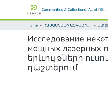
Communities & Collections
All of DSpa
Home
ՀԱՅԱՍՏԱՆԻ ԱԶԳԱՅԻՆ ԳՐԱԴԱՐԱՆԻ ԹՎԱՅԻՆ ՊԱՀՈՑ / DIGITAL REPOSITORY OF NLA
Исследование неко
мощных лазерных 
երևույթների ուսո
դաշտերում