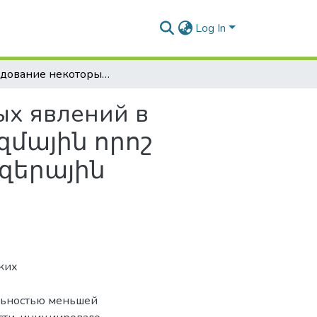
Log In
Исследование некоторых атомных и плазменных явлений в мощных лазерных полях / Ատոմական և պլազմային որոշ երևույթների ուսումնասիրությունը հզոր լազերային դաշտերում
ых явлений в
զմային որոշ
ազերային
ких
ельностью меньшей