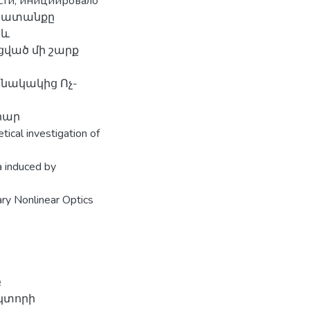
сти, инициировало
Աշխատանքը
 և
ցված մի շարք
անակակից Ոչ-
րար
cal investigation of
 induced by
ary Nonlinear Optics
բ
կտորի