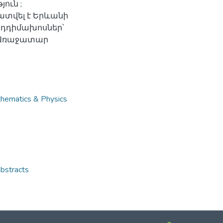
ուն ;
ատվել է Երևանի
դդիմախոսներ՝
ն ; Առաջատար
atics & Physics
stracts