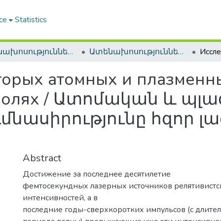
ce
Statistics
Ատենախոսություններ և սեղմագրեր / Theses & Abstracts
Ատենախոսություններ և սեղմագրեր / Theses & Abstracts
торых атомных и плазменн
полях / Ատոմական և պլա
ւմնասիրությունը հզոր լ
Abstract
Достижение за последнее десятилетие
фемтосекундных лазерных источников релятивистс
интенсивностей, а в
последние годы-сверхкоротких импульсов (с длит