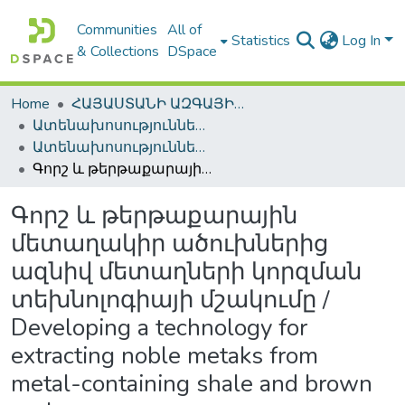
Communities
All of
Statistics
Log In
& Collections
DSpace
Home
ՀԱՅԱՍՏԱՆԻ ԱԶԳԱՅԻՆ ԳՐԱԴԱՐԱՆԻ ԹՎԱՅԻՆ ՊԱՀՈՑ / DIGITAL REPOSITORY OF NLA
Ատենախոսություններ և սեղմագրեր / Theses & Abstracts
Ատենախոսություններ և սեղմագրեր / Theses & Abstracts
Գորշ և թերթաքարային մետաղակիր ածուխներից ազնիվ մետաղների կորզման տեխնոլոգիայի մշակումը / Developing a technology for extracting noble metaks from metal-containing shale and brown coals
Գորշ և թերթաքարային
մետաղակիր ածուխներից
ազնիվ մետաղների կորզման
տեխնոլոգիայի մշակումը /
Developing a technology for
extracting noble metaks from
metal-containing shale and brown