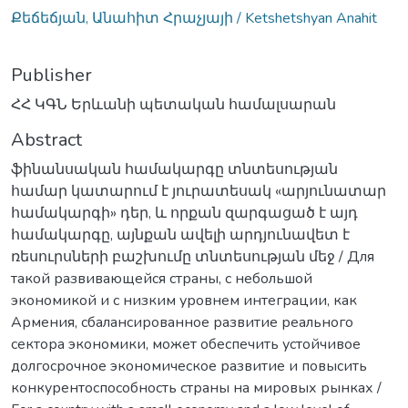
Քեճեճյան, Անահիտ Հրաչյայի / Ketshetshyan Anahit
Publisher
ՀՀ ԿԳՆ Երևանի պետական համալսարան
Abstract
ֆինանսական համակարգը տնտեսության
համար կատարում է յուրատեսակ «արյունատար
համակարգի» դեր, և որքան զարգացած է այդ
համակարգը, այնքան ավելի արդյունավետ է
ռեսուրսների բաշխումը տնտեսության մեջ / Для
такой развивающейся страны, с небольшой
экономикой и с низким уровнем интеграции, как
Армения, сбалансированное развитие реального
сектора экономики, может обеспечить устойчивое
долгосрочное экономическое развитие и повысить
конкурентоспособность страны на мировых рынках /