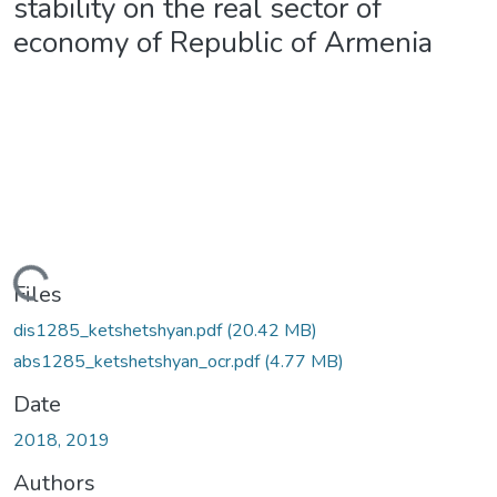
stability on the real sector of
economy of Republic of Armenia
Loading...
Files
dis1285_ketshetshyan.pdf
(20.42 MB)
abs1285_ketshetshyan_ocr.pdf
(4.77 MB)
Date
2018, 2019
Authors