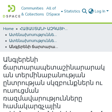
Communities
All of
Statistics
Log In
& Collections
DSpace
Home
ՀԱՅԱՍՏԱՆԻ ԱԶԳԱՅԻՆ ԳՐԱԴԱՐԱՆԻ ԹՎԱՅԻՆ ՊԱՀՈՑ / DIGITAL REPOSITORY OF NLA
Ատենախոսություններ և սեղմագրեր / Theses & Abstracts
Ատենախոսություններ և սեղմագրեր / Theses & Abstracts
Անգլերենի ճարտարապետաշինարարական տերմինաբանության ընտրության սկզբունքներն ու ուսուցման ռազմավարությունները համակարգչային տեխնոլոգիաների կիրառմամբ
Անգլերենի
ճարտարապետաշինարարակ
ան տերմինաբանության
ընտրության սկզբունքներն ու
ուսուցման
ռազմավարությունները
համակարգչային