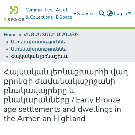
Communities
All of
Statistics
Log In
& Collections
DSpace
Home
ՀԱՅԱՍՏԱՆԻ ԱԶԳԱՅԻՆ ԳՐԱԴԱՐԱՆԻ ԹՎԱՅԻՆ ՊԱՀՈՑ / DIGITAL REPOSITORY OF NLA
Ատենախոսություններ և սեղմագրեր / Theses & Abstracts
Ատենախոսություններ և սեղմագրեր / Theses & Abstracts
Հայկական լեռնաշխարհի վաղ բրոնզի ժամանակաշրջանի բնակավայրերը և բնակարանները / Early Bronze age settlements and dwellings in the Armenian Highland
Հայկական լեռնաշխարհի վաղ
բրոնզի ժամանակաշրջանի
բնակավայրերը և
բնակարանները / Early Bronze
age settlements and dwellings in
the Armenian Highland