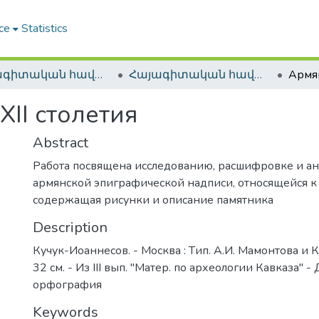
ce
Statistics
Հայագիտական հավաքածու / Armenica
Հայագիտական հավաքածու / Armenica
XII столетия
Abstract
Работа посвящена исследованию, расшифровке и а
армянской эпиграфической надписи, относящейся к X
содержащая рисунки и описание памятника
Description
Кучук-Иоаннесов. - Москва : Tип. А.И. Мамонтова и К°, 1
32 см. - Из III вып. "Матер. по археологии Кавказа"
орфография
Keywords