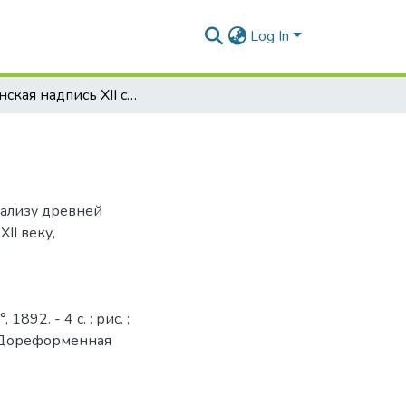
Log In
Армянская надпись XII столетия
нализу древней
II веку,
892. - 4 с. : рис. ;
 - Дореформенная