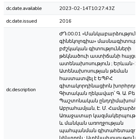
dc.date.available
2023-02-14T10:27:43Z
dc.date.issued
2016
ԺԴ.00.01 «Մանկաբարձություն
գինեկոլոգիա» մասնագիտութ
բժշկական գիտությունների
թեկնածուի աստիճանի հայցմ
ատենախոսություն ; Երևան-20
Ատենախոսության թեման
հաստատվել է ԵՊԲՀ
գիտակորդինացիոն խորհրդում
dc.description
Գիտական ղեկավար՝ Գ. Ա. Բեգլ
Պաշտոնական ընդդիմախոսներ՝
Աբրահամյան, Է. Մ. Համբարձու
Առաջատար կազմակերպությու
և մանկան առողջության
պահպանման գիտահետազո
կենտրոն ; Ատենախոսություն՝ 1