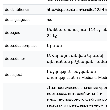
dc.identifier.uri
http://dspace.nla.am/handle/1234
dc.language.iso
rus
Ատենախոսություն՝ 114 էջ, սե
dc.pages
22 էջ
dc.publication.place
Երևան
Մ. Հերացու անվան Երևանի
dc.publisher
պետական բժշկական համալ
Բժշկություն, բժշկական
dc.subject
գիտություններ / Medicine, Medica
Диагностическое значение уров
кортизола, интерлейкина-2 и
инсулиноподобного фактора рост
гестозах и преждевременном из