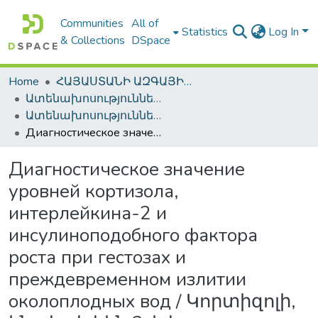
Communities
All of
Statistics
Log In
& Collections
DSpace
Home
ՀԱՅԱՍՏԱՆԻ ԱԶԳԱՅԻՆ ԳՐԱԴԱՐԱՆԻ ԹՎԱՅԻՆ ՊԱՀՈՑ / DIGITAL REPOSITORY OF NLA
Ատենախոսություններ և սեղմագրեր / Theses & Abstracts
Ատենախոսություններ և սեղմագրեր / Theses & Abstracts
Диагностическое значение уровней кортизола, интерлейкина-2 и инсулиноподобного фактора роста при гестозах и преждевременном излитии околоплодных вод / Կորտիզոլի, ինտերլեյկին 2-ի և ինսուլինանման աճի գործոնի ախտորոշիչ նշանակությունը գեստոզների և պտղաջրերի վաղաժամ արտահոսքի դեպքում / Diagnostic value cortisol, interleukin-2 and IGF in gestosis and premature rupture of membranes
Диагностическое значение
уровней кортизола,
интерлейкина-2 и
инсулиноподобного фактора
роста при гестозах и
преждевременном излитии
околоплодных вод / Կորտիզոլի,