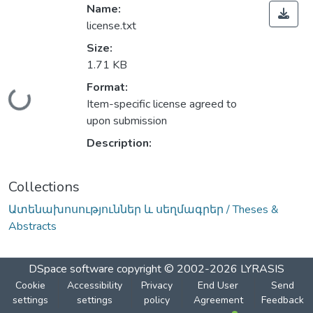
Name:
license.txt
Size:
1.71 KB
Format:
Loading...
Item-specific license agreed to
upon submission
Description:
Collections
Ատենախոսություններ և սեղմագրեր / Theses &
Abstracts
DSpace software
copyright © 2002-2026
LYRASIS
Cookie
Accessibility
Privacy
End User
Send
settings
settings
policy
Agreement
Feedback