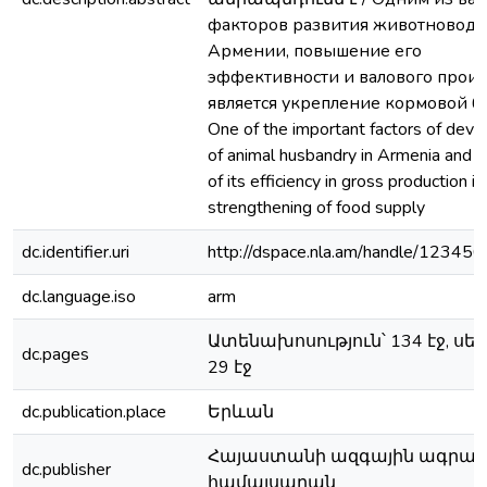
факторов развития животноводче
Армении, повышение его
эффективности и валового произ
является укрепление кормовой ба
One of the important factors of dev
of animal husbandry in Armenia and i
of its efficiency in gross production is
strengthening of food supply
dc.identifier.uri
http://dspace.nla.am/handle/12345
dc.language.iso
arm
Ատենախոսություն՝ 134 էջ, սե
dc.pages
29 էջ
dc.publication.place
Երևան
Հայաստանի ազգային ագրար
dc.publisher
համալսարան