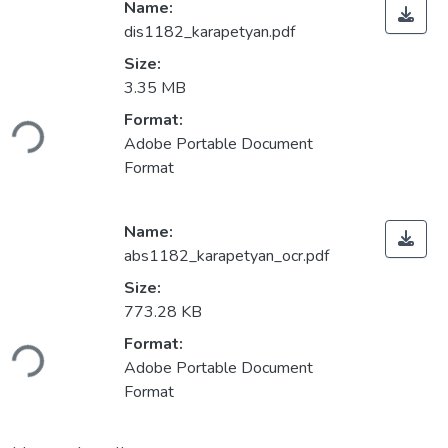
Name:
dis1182_karapetyan.pdf
Size:
3.35 MB
oading...
Format:
Adobe Portable Document
Format
Name:
abs1182_karapetyan_ocr.pdf
Size:
773.28 KB
oading...
Format:
Adobe Portable Document
Format