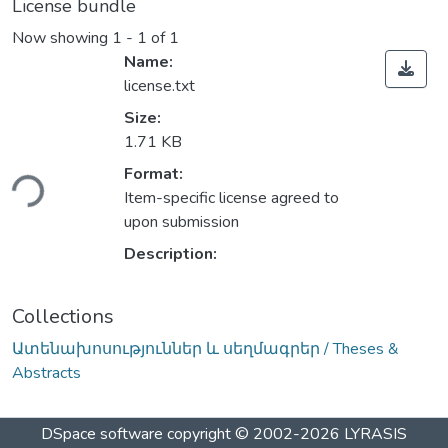
License bundle
Now showing
1 - 1 of 1
Name:
license.txt
Size:
1.71 KB
oading...
Format:
Item-specific license agreed to
upon submission
Description:
Collections
Ատենախոսություններ և սեղմագրեր / Theses &
Abstracts
DSpace software
copyright © 2002-2026
LYRASIS