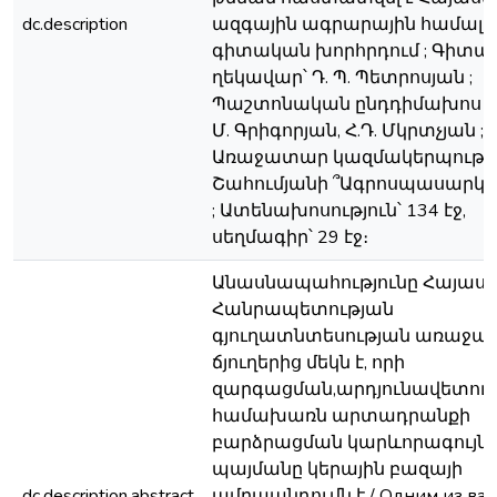
dc.description
ազգային ագրարային համալ
գիտական խորհրդում ; Գիտա
ղեկավար՝ Դ. Պ. Պետրոսյան ;
Պաշտոնական ընդդիմախոս նե
Մ. Գրիգորյան, Հ.Դ. Մկրտչյան ;
Առաջատար կազմակերպությու
Շահումյանի ՞Ագրոսպասարկո
; Ատենախոսություն՝ 134 էջ,
սեղմագիր՝ 29 էջ։
Անասնապահությունը Հայաս
Հանրապետության
գյուղատնտեսության առաջ
ճյուղերից մեկն է, որի
զարգացման,արդյունավետութ
համախառն արտադրանքի
բարձրացման կարևորագույն
պայմանը կերային բազայի
dc.description.abstract
ամրապնդումն է / Одним из ва