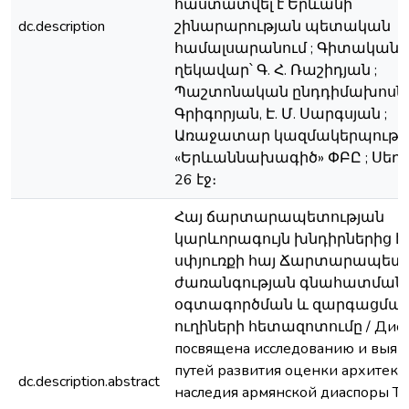
հաստատվել է Երևանի
dc.description
շինարարության պետական
համալսարանում ; Գիտական
ղեկավար՝ Գ. Հ. Ռաշիդյան ;
Պաշտոնական ընդդիմախոսներ՝
Գրիգորյան, Է. Մ. Սարգսյան ;
Առաջատար կազմակերպությո
«Երևաննախագիծ» ՓԲԸ ; Սեղ
26 էջ։
Հայ ճարտարապետության
կարևորագույն խնդիրներից է
սփյուռքի հայ Ճարտարապե
ժառանգության գնահատման,
օգտագործման և զարգացմա
ուղիների հետազոտումը / Дисс
посвящена исследованию и выя
путей развития оценки архитект
dc.description.abstract
наследия армянской диаспоры Те