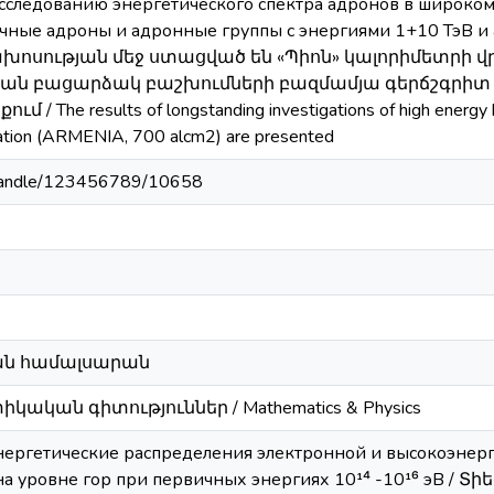
сследованию энергетического спектра адронов в широком
ные адроны и адронные группы с энергиями 1+10 ТэВ и 
նախոսության մեջ ստացված են «Պիոն» կալորիմետրի 
ան բացարձակ բաշխումների բազմամյա գերճշգրիտ չ
 The results of longstanding investigations of high energy ha
tation (ARMENIA, 700 alcm2) are presented
m/handle/123456789/10658
ն համալսարան
կան գիտություններ / Mathematics & Physics
нергетические распределения электронной и высокоэнер
 на уровне гор при первичных энергиях 10¹⁴ -10¹⁶ эВ