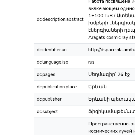
Работа посвящена и
включающем одиноч
1+100 ТэВ / Ատե
dc.description.abstract
խմբերի էներգիակ
էներգիաների դեպքում /
Aragats cosmic ray s
dc.identifier.uri
http://dspace.nla.a
dc.language.iso
rus
dc.pages
Սեղմագիր՝ 26 էջ
dc.publication.place
Երևան
dc.publisher
Երևանի պետակա
dc.subject
Ֆիզիկամաթեմատիկա
Пространственно-э
космических лучей