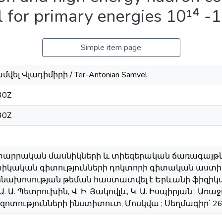
l for primary energies 10¹⁴ -
Simple item page
վել Վլադիմիրի / Ter-Antonian Samvel
30Z
30Z
ի, տարրական մասնիկների և տիեզերական ճառագայթ
կական գիտությունների դոկտորի գիտական աստիճ
ենախոսության թեման հաստատվել է Երևանի ֆիզիկ
. Ա. Պետրուխին, Վ. Ի. Յակովլև, Կ. Ա. Իսպիրյան ; 
ոտությունների ինստիտուտ, Մոսկվա ; Սեղմագիր՝ 26 