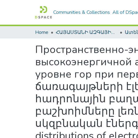
Communities & Collections
All of DSpa
Home
ՀԱՅԱՍՏԱՆԻ ԱԶԳԱՅԻՆ ԳՐԱԴԱՐԱՆԻ ԹՎԱՅԻՆ ՊԱՀՈՑ / DIGITAL REPOSITORY OF NLA
Пространственно-э
высокоэнергичной 
уровне гор при пер
ճառագայթների էլ
հադրոնային բաղ
բաշխոիմները լեռն
սկզբնական էներգիա
distributions of elec