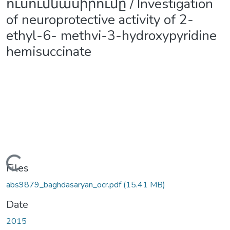
ուսումնասիրումը / Investigation
of neuroprotective activity of 2-
ethyl-6- methvi-3-hydroxypyridine
hemisuccinate
Loading...
Files
abs9879_baghdasaryan_ocr.pdf
(15.41 MB)
Date
2015