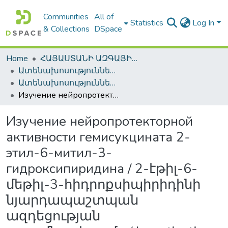
Communities
All of
Statistics
Log In
& Collections
DSpace
Home
ՀԱՅԱՍՏԱՆԻ ԱԶԳԱՅԻՆ ԳՐԱԴԱՐԱՆԻ ԹՎԱՅԻՆ ՊԱՀՈՑ / DIGITAL REPOSITORY OF NLA
Ատենախոսություններ և սեղմագրեր / Theses & Abstracts
Ատենախոսություններ և սեղմագրեր / Theses & Abstracts
Изучение нейропротекторной активности гемисукцината 2-этил-6-митил-3-гидроксипиридина / 2-էթիլ-6-մեթիլ-3-հիդրոքսիպիրիդինի նյարդապաշտպան ազդեցության ուսումնասիրումը / Investigation of neuroprotective activity of 2-ethyl-6- methvi-3-hydroxypyridine hemisuccinate
Изучение нейропротекторной
активности гемисукцината 2-
этил-6-митил-3-
гидроксипиридина / 2-էթիլ-6-
մեթիլ-3-հիդրոքսիպիրիդինի
նյարդապաշտպան
ազդեցության