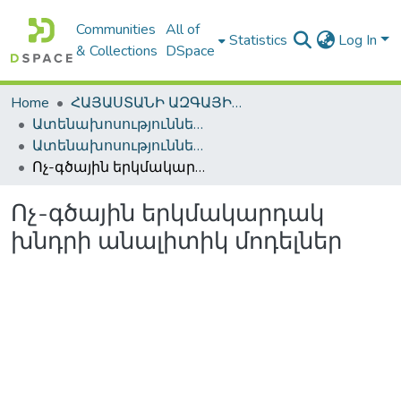
Communities
All of
Statistics
Log In
& Collections
DSpace
Home
ՀԱՅԱՍՏԱՆԻ ԱԶԳԱՅԻՆ ԳՐԱԴԱՐԱՆԻ ԹՎԱՅԻՆ ՊԱՀՈՑ / DIGITAL REPOSITORY OF NLA
Ատենախոսություններ և սեղմագրեր / Theses & Abstracts
Ատենախոսություններ և սեղմագրեր / Theses & Abstracts
Ոչ-գծային երկմակարդակ խնդրի անալիտիկ մոդելներ
Ոչ-գծային երկմակարդակ
խնդրի անալիտիկ մոդելներ