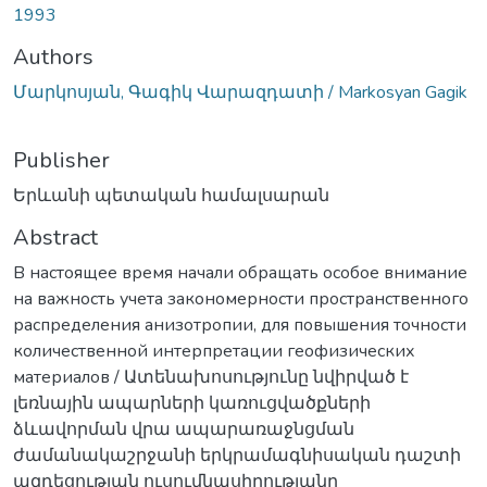
1993
Authors
Մարկոսյան, Գագիկ Վարազդատի / Markosyan Gagik
Publisher
Երևանի պետական համալսարան
Abstract
В настоящее время начали обращать особое внимание
на важность учета закономерности пространственного
распределения анизотропии, для повышения точности
количественной интерпретации геофизических
материалов / Ատենախոսությունը նվիրված է
լեռնային ապարների կառուցվածքների
ձևավորման վրա ապարառաջնցման
ժամանակաշրջանի երկրամագնիսական դաշտի
ազդեցության ուսումնասիրությանը