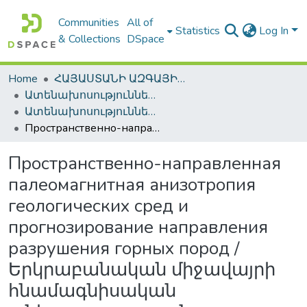
Communities
All of
Statistics
Log In
& Collections
DSpace
Home
ՀԱՅԱՍՏԱՆԻ ԱԶԳԱՅԻՆ ԳՐԱԴԱՐԱՆԻ ԹՎԱՅԻՆ ՊԱՀՈՑ / DIGITAL REPOSITORY OF NLA
Ատենախոսություններ և սեղմագրեր / Theses & Abstracts
Ատենախոսություններ և սեղմագրեր / Theses & Abstracts
Пространственно-направленная палеомагнитная анизотропия геологических сред и прогнозирование направления разрушения горных пород / Երկրաբանական միջավայրի հնամագնիսական անիզոտրոպության տարածաուղղվածությունը և լեռնային ապարների քայքայման ուղղության կանխատեսումը
Пространственно-направленная
палеомагнитная анизотропия
геологических сред и
прогнозирование направления
разрушения горных пород /
Երկրաբանական միջավայրի
հնամագնիսական