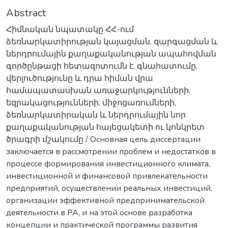
Abstract
Հիմնական նպատակը ՀՀ-ում
ձեռնարկատիրության կայացման, զարգացման և
ներդրումային քաղաքականության ապահովման
գործընթացի հետազոտումն է, գնահատումը,
վերլուծությունը և դրա հիման վրա
համապատասխան առաջարկությունների,
եզրակացությունների, միջոցառումների,
ձեռնարկատիրական և ներդրումային նոր
քաղաքականության հայեցակետի ու կոնկրետ
ծրագրի մշակումը / Основная цель диссертации
заключается в рассмотрении проблем и недостатков в
процессе формирования инвестиционного климата,
инвестиционной и финансовой привлекательности
предприятий, осуществлении реальных инвестиций,
организации эффективной предпринимательской
деятельности в РА, и на этой основе разработка
концепции и практической программы развития