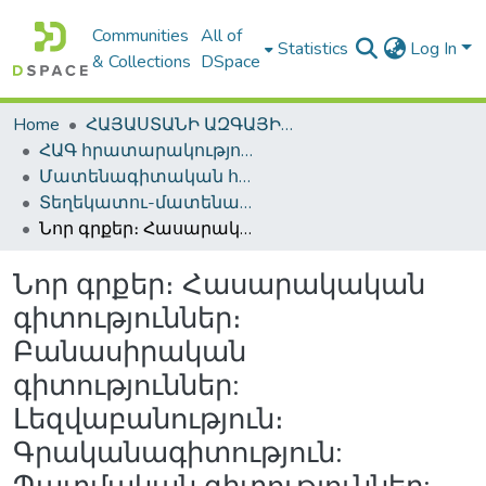
Communities
All of
Statistics
Log In
& Collections
DSpace
Home
ՀԱՅԱՍՏԱՆԻ ԱԶԳԱՅԻՆ ԳՐԱԴԱՐԱՆԻ ԹՎԱՅԻՆ ՊԱՀՈՑ / DIGITAL REPOSITORY OF NLA
ՀԱԳ հրատարակություններ / NLA Publications
Մատենագիտական հրատարակություններ / Bibliographic publications
Տեղեկատու-մատենագիտական հրատարակություններ / Reference-Bibliographic Publications
Նոր գրքեր։ Հասարակական գիտություններ։ Բանասիրական գիտություններ: Լեզվաբանություն։ Գրականագիտություն: Պատմական գիտություններ: Պատմություն: Աշխարհագրություն: Հնագիտություն; Ազգագրություն։ (Ինֆորմացիոն ցանկ) = Новые книги։ Общественно-политические науки։ Филологические науки։ Языкознание։ Литературоведение։ Исторические науки։ История։ География։ Археология։ Этнография։ (Информационный указатель)
Նոր գրքեր։ Հասարակական
գիտություններ։
Բանասիրական
գիտություններ:
Լեզվաբանություն։
Գրականագիտություն: