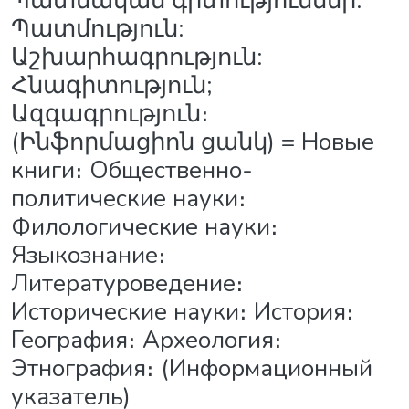
Պատմական գիտություններ:
Պատմություն:
Աշխարհագրություն:
Հնագիտություն;
Ազգագրություն։
(Ինֆորմացիոն ցանկ) = Новые
книги։ Общественно-
политические науки։
Филологические науки։
Языкознание։
Литературоведение։
Исторические науки։ История։
География։ Археология։
Этнография։ (Информационный
указатель)