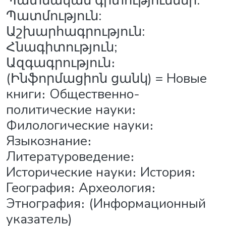
Պատմական գիտություններ:
Պատմություն:
Աշխարհագրություն:
Հնագիտություն;
Ազգագրություն։
(Ինֆորմացիոն ցանկ) = Новые
книги։ Общественно-
политические науки։
Филологические науки։
Языкознание։
Литературоведение։
Исторические науки։ История։
География։ Археология։
Этнография։ (Информационный
указатель)