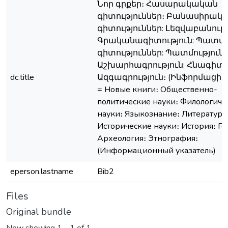
Նոր գրքեր։ Հասարակական
գիտություններ։ Բանասիրակ
գիտություններ: Լեզվաբանությ
Գրականագիտություն: Պատմ
գիտություններ: Պատմություն:
Աշխարհագրություն: Հնագիտու
dc.title
Ազգագրություն։ (Ինֆորմացիո
= Новые книги։ Общественно-
политические науки։ Филологиче
науки։ Языкознание։ Литератур
Исторические науки։ История։ Ге
Археология։ Этнография։
(Информационный указатель)
eperson.lastname
Bib2
Files
Original bundle