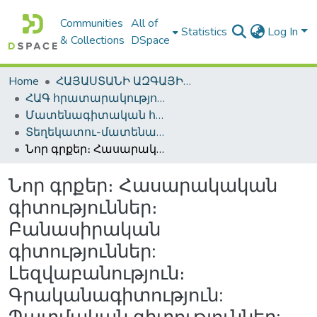
Communities
All of
Statistics
Log In
& Collections
DSpace
Home
ՀԱՅԱՍՏԱՆԻ ԱԶԳԱՅԻՆ ԳՐԱԴԱՐԱՆԻ ԹՎԱՅԻՆ ՊԱՀՈՑ / DIGITAL REPOSITORY OF NLA
ՀԱԳ հրատարակություններ / NLA Publications
Մատենագիտական հրատարակություններ / Bibliographic publications
Տեղեկատու-մատենագիտական հրատարակություններ / Reference-Bibliographic Publications
Նոր գրքեր։ Հասարակական գիտություններ։ Բանասիրական գիտություններ: Լեզվաբանություն։ Գրականագիտություն: Պատմական գիտություններ: Պատմություն: Աշխարհագրություն: Հնագիտություն; Ազգագրություն։ (Ինֆորմացիոն ցանկ) = Новые книги։ Общественно-политические науки։ Филологические науки։ Языкознание։ Литературоведение։ Исторические науки։ История։ География։ Археология։ Этнография։ (Информационный указатель)
Նոր գրքեր։ Հասարակական
գիտություններ։
Բանասիրական
գիտություններ:
Լեզվաբանություն։
Գրականագիտություն: