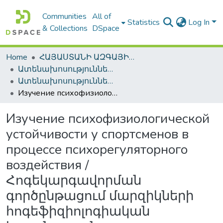
Communities
All of
Statistics
Log In
& Collections
DSpace
Home
ՀԱՅԱՍՏԱՆԻ ԱԶԳԱՅԻՆ ԳՐԱԴԱՐԱՆԻ ԹՎԱՅԻՆ ՊԱՀՈՑ / DIGITAL REPOSITORY OF NLA
Ատենախոսություններ և սեղմագրեր / Theses & Abstracts
Ատենախոսություններ և սեղմագրեր / Theses & Abstracts
Изучение психофизиологической устойчивости у спортсменов в процессе психорегуляторного воздействия / Հոգեկարգավորման գործընթացում մարզիկների հոգեֆիզիոլոգիական կայունության ուսումնասիրությունը
Изучение психофизиологической
устойчивости у спортсменов в
процессе психорегуляторного
воздействия /
Հոգեկարգավորման
գործընթացում մարզիկների
հոգեֆիզիոլոգիական